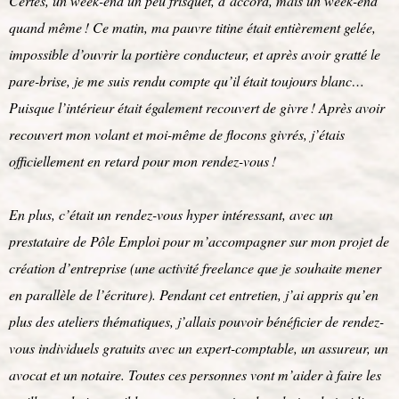
Certes, un week-end un peu frisquet, d’accord, mais un week-end
quand même ! Ce matin, ma pauvre titine était entièrement gelée,
impossible d’ouvrir la portière conducteur, et après avoir gratté le
pare-brise, je me suis rendu compte qu’il était toujours blanc…
Puisque l’intérieur était également recouvert de givre ! Après avoir
recouvert mon volant et moi-même de flocons givrés, j’étais
officiellement en retard pour mon rendez-vous !
En plus, c’était un rendez-vous hyper intéressant, avec un
prestataire de Pôle Emploi pour m’accompagner sur mon projet de
création d’entreprise (une activité freelance que je souhaite mener
en parallèle de l’écriture). Pendant cet entretien, j’ai appris qu’en
plus des ateliers thématiques, j’allais pouvoir bénéficier de rendez-
vous individuels gratuits avec un expert-comptable, un assureur, un
avocat et un notaire. Toutes ces personnes vont m’aider à faire les