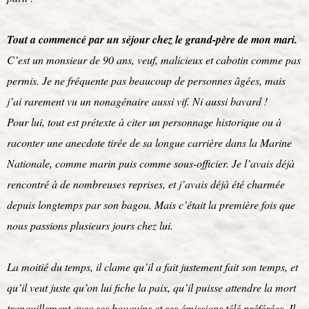
Tout a commencé par un séjour chez le grand-père de mon mari.
C’est un monsieur de 90 ans, veuf, malicieux et cabotin comme pas
permis. Je ne fréquente pas beaucoup de personnes âgées, mais
j’ai rarement vu un nonagénaire aussi vif. Ni aussi bavard !
Pour lui, tout est prétexte à citer un personnage historique ou à
raconter une anecdote tirée de sa longue carrière dans la Marine
Nationale, comme marin puis comme sous-officier. Je l’avais déjà
rencontré à de nombreuses reprises, et j’avais déjà été charmée
depuis longtemps par son bagou. Mais c’était la première fois que
nous passions plusieurs jours chez lui.
La moitié du temps, il clame qu’il a fait justement fait son temps, et
qu’il veut juste qu’on lui fiche la paix, qu’il puisse attendre la mort
tranquillement avec ses bouquins et ses émissions télé préférées. Il