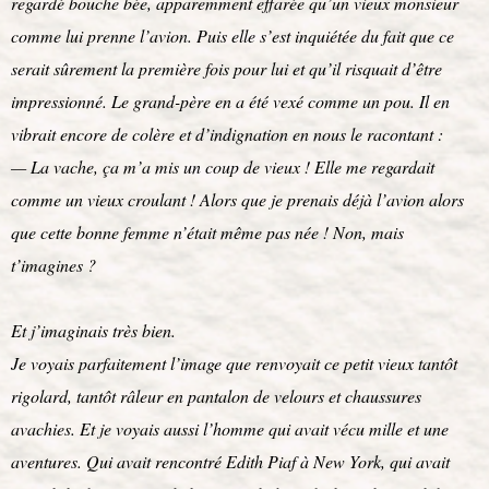
regardé bouche bée, apparemment effarée qu’un vieux monsieur
comme lui prenne l’avion. Puis elle s’est inquiétée du fait que ce
serait sûrement la première fois pour lui et qu’il risquait d’être
impressionné. Le grand-père en a été vexé comme un pou. Il en
vibrait encore de colère et d’indignation en nous le racontant :
— La vache, ça m’a mis un coup de vieux ! Elle me regardait
comme un vieux croulant ! Alors que je prenais déjà l’avion alors
que cette bonne femme n’était même pas née ! Non, mais
t’imagines ?
Et j’imaginais très bien.
Je voyais parfaitement l’image que renvoyait ce petit vieux tantôt
rigolard, tantôt râleur en pantalon de velours et chaussures
avachies. Et je voyais aussi l’homme qui avait vécu mille et une
aventures. Qui avait rencontré Edith Piaf à New York, qui avait