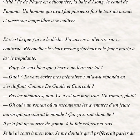
visité l’île de Pâque en hélicoptère, la baie d’Along, le canal de
Panama. Un homme qui avait fait plusieurs fois le tour du monde
et passé son temps libre à se cultiver.
Et c’est là que j’ai eu le déclic. J’avais envie d’écrire sur ce
contraste. Réconcilier le vieux reclus grincheux et le jeune marin à
la vie trépidante.
— Papy, tu veux bien que j’écrive un livre sur toi ?
— Quoi ? Tu veux écrire mes mémoires ? m’a-t-il répondu en
s’esclaffant. Comme De Gaulle et Churchill ?
— Pas tes mémoires, non. Ce n’est pas mon truc. Un roman, plutôt.
— Oh oui ! un roman où tu raconterais les aventures d’un jeune
marin qui parcourait le monde ! Ça, ça serait chouette !
Il m’a fait un sourire de gamin, à la fois crâneur et ravi.
Je lui ai souri à mon tour. Je me doutais qu’il préférerait parler du