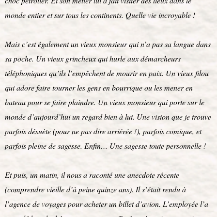
choc pétrolier. Et son métier lui a fait visiter des lieux dans le
monde entier et sur tous les continents. Quelle vie incroyable !
Mais c’est également un vieux monsieur qui n’a pas sa langue dans
sa poche. Un vieux grincheux qui hurle aux démarcheurs
téléphoniques qu’ils l’empêchent de mourir en paix. Un vieux filou
qui adore faire tourner les gens en bourrique ou les mener en
bateau pour se faire plaindre. Un vieux monsieur qui porte sur le
monde d’aujourd’hui un regard bien à lui. Une vision que je trouve
parfois désuète (pour ne pas dire arriérée !), parfois comique, et
parfois pleine de sagesse. Enfin… Une sagesse toute personnelle !
Et puis, un matin, il nous a raconté une anecdote récente
(comprendre vieille d’à peine quinze ans). Il s’était rendu à
l’agence de voyages pour acheter un billet d’avion. L’employée l’a