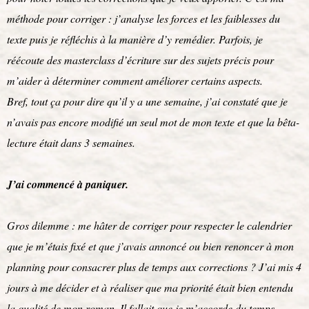
méthode pour corriger : j’analyse les forces et les faiblesses du
texte puis je réfléchis à la manière d’y remédier. Parfois, je
réécoute des masterclass d’écriture sur des sujets précis pour
m’aider à déterminer comment améliorer certains aspects.
Bref, tout ça pour dire qu’il y a une semaine, j’ai constaté que je
n’avais pas encore modifié un seul mot de mon texte et que la bêta-
lecture était dans 3 semaines.
J’ai commencé à paniquer.
Gros dilemme : me hâter de corriger pour respecter le calendrier
que je m’étais fixé et que j’avais annoncé ou bien renoncer à mon
planning pour consacrer plus de temps aux corrections ? J’ai mis 4
jours à me décider et à réaliser que ma priorité était bien entendu
la qualité de mon roman. Il fallait que je m’accorde du temps.